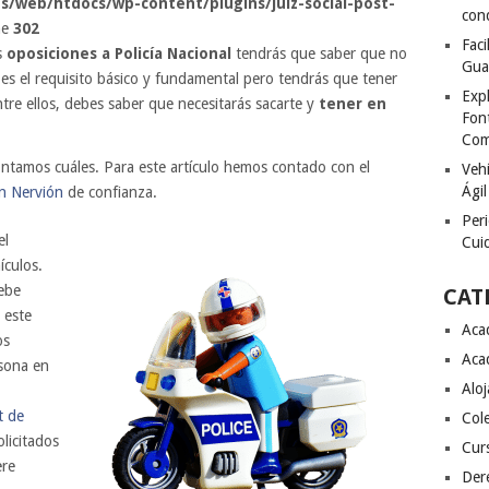
s/web/htdocs/wp-content/plugins/juiz-social-post-
con
ne
302
Fac
s
oposiciones a Policía Nacional
tendrás que saber que no
Gua
 es el requisito básico y fundamental pero tendrás que tener
Exp
tre ellos, debes saber que necesitarás sacarte y
tener en
Font
Com
ntamos cuáles. Para este artículo hemos contado con el
Vehí
Ágil
n Nervión
de confianza.
Peri
el
Cuid
ículos.
ebe
CAT
 este
Aca
os
Aca
sona en
Alo
t de
Col
licitados
Cur
ere
Der