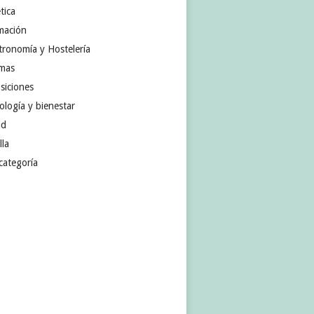
tica
mación
tronomía y Hostelería
omas
siciones
ología y bienestar
ud
lla
categoría