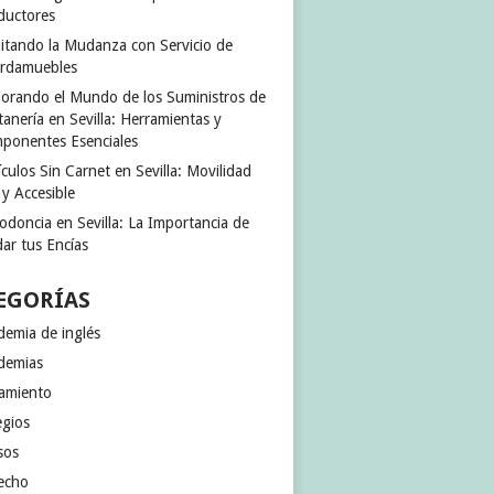
ductores
ilitando la Mudanza con Servicio de
rdamuebles
lorando el Mundo de los Suministros de
anería en Sevilla: Herramientas y
ponentes Esenciales
culos Sin Carnet en Sevilla: Movilidad
 y Accesible
odoncia en Sevilla: La Importancia de
ar tus Encías
EGORÍAS
demia de inglés
demias
jamiento
egios
sos
echo