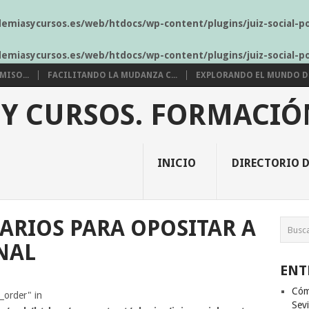
demiasycursos.es/web/htdocs/wp-content/plugins/juiz-social-p
demiasycursos.es/web/htdocs/wp-content/plugins/juiz-social-p
ISO...
FACILITANDO LA MUDANZA C...
EXPLORANDO EL MUNDO DE 
 Y CURSOS. FORMACIÓ
INICIO
DIRECTORIO D
ARIOS PARA OPOSITAR A
NAL
ENT
Cóm
s_order" in
Sevi