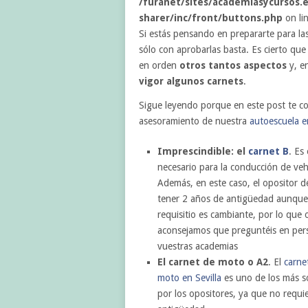
/furanet/sites/academiasycursos.e
sharer/inc/front/buttons.php
on li
Si estás pensando en prepararte para la
sólo con aprobarlas basta. Es cierto que
en orden
otros tantos aspectos
y, en
vigor algunos carnets
.
Sigue leyendo porque en este post te co
asesoramiento de nuestra
autoescuela e
Imprescindible: el
carnet B
. Es 
necesario para la conducción de veh
Además, en este caso, el opositor d
tener 2 años de antigüedad aunque
requisitio es cambiante, por lo que 
aconsejamos que preguntéis en per
vuestras academias
El carnet de moto o A2
. El
carne
moto en Sevilla
es uno de los más so
por los opositores, ya que no requi