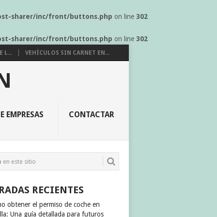
ost-sharer/inc/front/buttons.php
on line
302
ost-sharer/inc/front/buttons.php
on line
302
L...
VEHÍCULOS SIN CARNET EN...
N
E EMPRESAS
CONTACTAR
RADAS RECIENTES
o obtener el permiso de coche en
lla: Una guía detallada para futuros