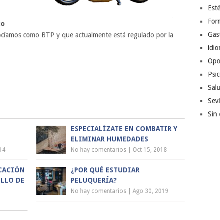
Esté
For
io
Gas
nocíamos como BTP y que actualmente está regulado por la
idi
Opo
Psic
Sal
Sevi
Sin 
ESPECIALÍZATE EN COMBATIR Y
ELIMINAR HUMEDADES
14
No hay comentarios
|
Oct 15, 2018
CACIÓN
¿POR QUÉ ESTUDIAR
OLLO DE
PELUQUERÍA?
No hay comentarios
|
Ago 30, 2019