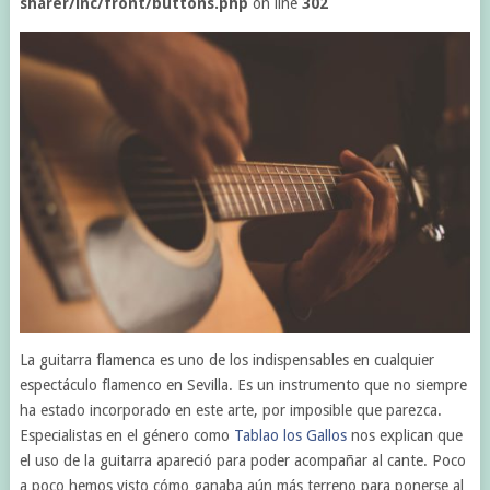
sharer/inc/front/buttons.php
on line
302
La guitarra flamenca es uno de los indispensables en cualquier
espectáculo flamenco en Sevilla. Es un instrumento que no siempre
ha estado incorporado en este arte, por imposible que parezca.
Especialistas en el género como
Tablao los Gallos
nos explican que
el uso de la guitarra apareció para poder acompañar al cante. Poco
a poco hemos visto cómo ganaba aún más terreno para ponerse al