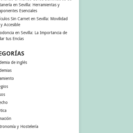
anería en Sevilla: Herramientas y
ponentes Esenciales
culos Sin Carnet en Sevilla: Movilidad
 y Accesible
odoncia en Sevilla: La Importancia de
ar tus Encías
EGORÍAS
demia de inglés
demias
jamiento
egios
sos
echo
tica
mación
tronomía y Hostelería