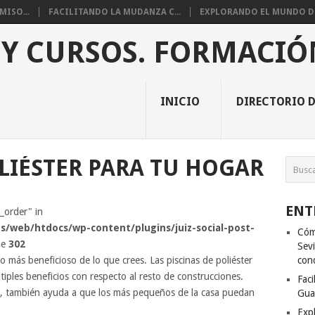
ISO...
FACILITANDO LA MUDANZA C...
EXPLORANDO EL MUNDO DE 
 Y CURSOS. FORMACIÓ
INICIO
DIRECTORIO D
OLIÉSTER PARA TU HOGAR
ENT
s_order" in
s/web/htdocs/wp-content/plugins/juiz-social-post-
Cóm
ne
302
Sevi
o más beneficioso de lo que crees. Las piscinas de poliéster
con
iples beneficios con respecto al resto de construcciones.
Fac
o, también ayuda a que los más pequeños de la casa puedan
Gua
Exp