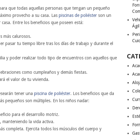
Font
para que todas aquellas personas que tengan un pequeño
Com
máximo provecho a su casa. Las
piscinas de poliéster
son un
Vehí
 casa. Entre los beneficios que poseen está:
Ágil
Peri
as más calurosos.
Cuid
r pasar tu tiempo libre tras los días de trabajo y durante el
CAT
ilia y poder realizar todo tipo de encuentros con aquellos que
Aca
lebraciones como cumpleaños y demás fiestas.
Aca
á el valor de tu vivienda.
Alo
Col
esearán tener una
piscina de poliéster
. Los beneficios que da
Cur
 más pequeños son múltiples. En los niños nadar:
Der
icio para el desarrollo motriz.
Esté
, manteniendo la vida activa.
For
más completa. Ejercita todos los músculos del cuerpo y
Gas