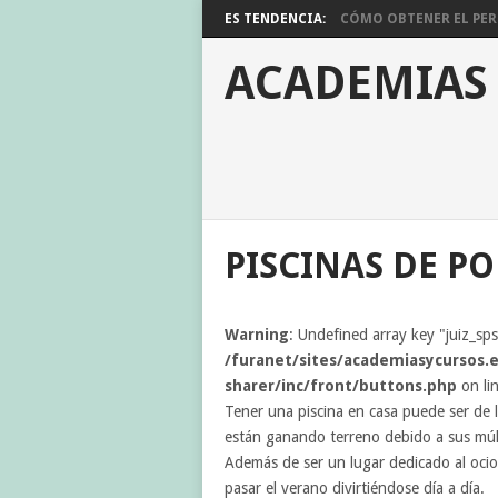
ES TENDENCIA:
CÓMO OBTENER EL PERM
ACADEMIAS
PISCINAS DE P
Warning
: Undefined array key "juiz_sp
/furanet/sites/academiasycursos.e
sharer/inc/front/buttons.php
on li
Tener una piscina en casa puede ser de l
están ganando terreno debido a sus múlt
Además de ser un lugar dedicado al oci
pasar el verano divirtiéndose día a día.