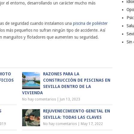
idi
jor el entorno, desarrollando un carácter mucho más
Opo
Psic
das de seguridad cuando instalamos una
piscina de poliéster
Sal
los más pequeños no sufran ningún tipo de accidente. Así
Sevi
an manguitos y flotadores que aumenten su seguridad.
Sin 
 MOTO
RAZONES PARA LA
EFICIOS
CONSTRUCCIÓN DE PISCINAS EN
SEVILLA DENTRO DE LA
VIVIENDA
No hay comentarios
|
Jun 13, 2023
S
REJUVENECIMIENTO GENITAL EN
SEVILLA: TODAS LAS CLAVES
2019
No hay comentarios
|
May 17, 2022