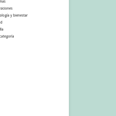
omas
siciones
ología y bienestar
ud
lla
categoría