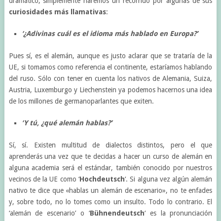
dramático, simplemente haremos un recorrido por algunas de sus
curiosidades más llamativas
:
‘¿Adivinas cuál es el idioma más hablado en Europa?’
Pues sí, es el alemán, aunque es justo aclarar que se trataría de la
UE, si tomamos como referencia el continente, estaríamos hablando
del ruso. Sólo con tener en cuenta los nativos de Alemania, Suiza,
Austria, Luxemburgo y Liechenstein ya podemos hacernos una idea
de los millones de germanoparlantes que exiten.
‘Y tú, ¿qué alemán hablas?’
Sí, sí. Existen multitud de dialectos distintos, pero el que
aprenderás una vez que te decidas a hacer un curso de alemán en
alguna academia será el estándar, también conocido por nuestros
vecinos de la UE como ‘
Hochdeutsch
‘. Si alguna vez algún alemán
nativo te dice que «hablas un alemán de escenario», no te enfades
y, sobre todo, no lo tomes como un insulto. Todo lo contrario. El
‘alemán de escenario’ o ‘
Bühnendeutsch
‘ es la pronunciación