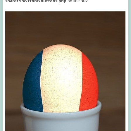
sharer/inc/front/buttons.php
on line
302