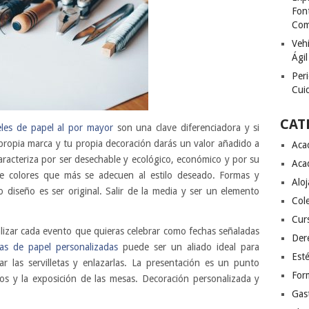
Font
Com
Vehí
Ágil
Peri
Cuid
CAT
les de papel al por mayor
son una clave diferenciadora y si
propia marca y tu propia decoración darás un valor añadido a
Aca
caracteriza por ser desechable y ecológico, económico y por su
Aca
 de colores que más se adecuen al estilo deseado. Formas y
Alo
o diseño es ser original. Salir de la media y ser un elemento
Col
Cur
izar cada evento que quieras celebrar como fechas señaladas
Der
tas de papel personalizadas
puede ser un aliado ideal para
Esté
r las servilletas y enlazarlas. La presentación es un punto
For
atos y la exposición de las mesas. Decoración personalizada y
Gas