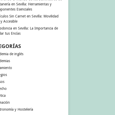
anería en Sevilla: Herramientas y
ponentes Esenciales
culos Sin Carnet en Sevilla: Movilidad
 y Accesible
odoncia en Sevilla: La Importancia de
ar tus Encías
EGORÍAS
demia de inglés
demias
jamiento
egios
sos
echo
tica
mación
tronomía y Hostelería