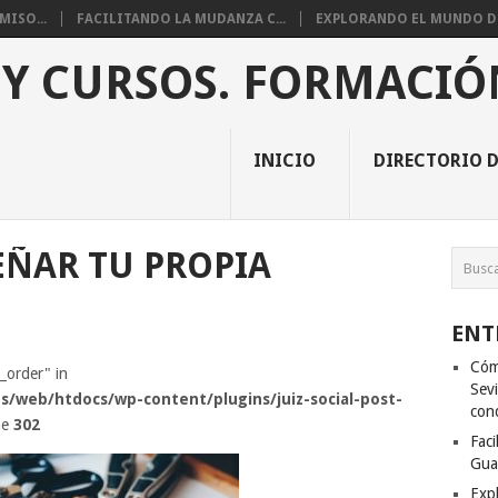
ISO...
FACILITANDO LA MUDANZA C...
EXPLORANDO EL MUNDO DE 
 Y CURSOS. FORMACIÓ
INICIO
DIRECTORIO D
EÑAR TU PROPIA
ENT
Cóm
s_order" in
Sevi
s/web/htdocs/wp-content/plugins/juiz-social-post-
con
ne
302
Fac
Gua
Exp