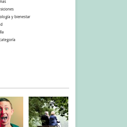
omas
siciones
ología y bienestar
ud
lla
categoría