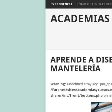
ES TENDENCIA:
CÓMO OBTENER EL PERM
ACADEMIAS
APRENDE A DIS
MANTELERÍA
Warning
: Undefined array key "juiz_sp
/furanet/sites/academiasycursos.e
sharer/inc/front/buttons.php
on li