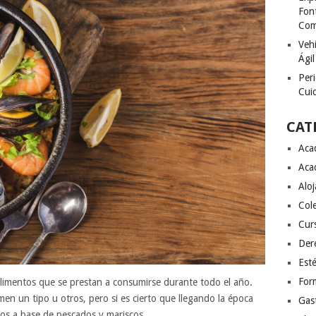
Font
Com
Vehí
Ágil
Peri
Cuid
CAT
Aca
Aca
Alo
Col
Cur
Der
Esté
For
limentos que se prestan a consumirse durante todo el año.
 un tipo u otros, pero si es cierto que llegando la época
Gas
tos a base de pescados y mariscos.