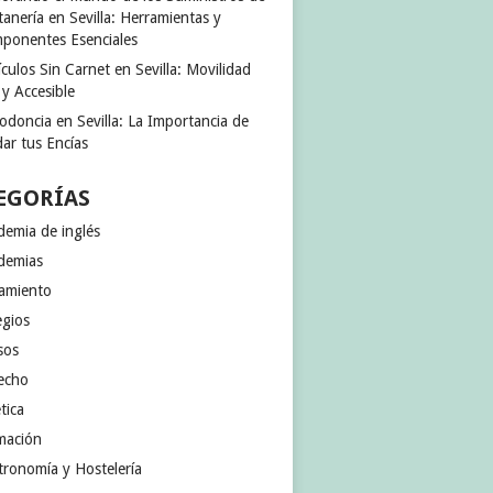
anería en Sevilla: Herramientas y
ponentes Esenciales
culos Sin Carnet en Sevilla: Movilidad
 y Accesible
odoncia en Sevilla: La Importancia de
ar tus Encías
EGORÍAS
demia de inglés
demias
jamiento
egios
sos
echo
tica
mación
tronomía y Hostelería