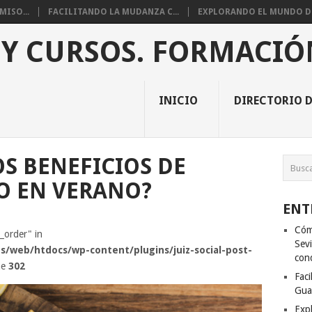
ISO...
FACILITANDO LA MUDANZA C...
EXPLORANDO EL MUNDO DE 
 Y CURSOS. FORMACIÓ
INICIO
DIRECTORIO D
OS BENEFICIOS DE
O EN VERANO?
ENT
Cóm
s_order" in
Sevi
s/web/htdocs/wp-content/plugins/juiz-social-post-
con
ne
302
Fac
Gua
Exp