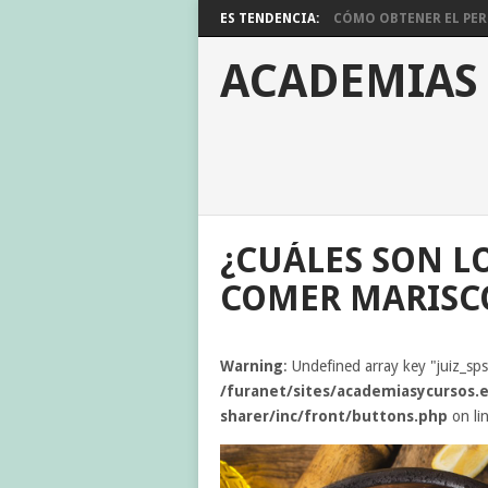
ES TENDENCIA:
CÓMO OBTENER EL PERM
ACADEMIAS
¿CUÁLES SON L
COMER MARISC
Warning
: Undefined array key "juiz_sp
/furanet/sites/academiasycursos.e
sharer/inc/front/buttons.php
on li