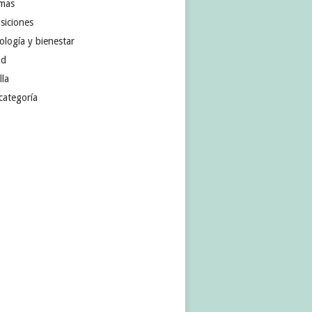
omas
siciones
ología y bienestar
ud
lla
categoría