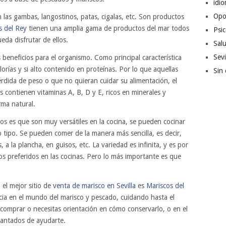
idi
Opo
 las gambas, langostinos, patas, cigalas, etc. Son productos
s del Rey
tienen una amplia gama de productos del mar todos
Psic
ueda disfrutar de ellos.
Sal
Sevi
s beneficios para el organismo. Como principal característica
orías y si alto contenido en proteínas. Por lo que aquellas
Sin 
dida de peso o que no quieran cuidar su alimentación, el
 contienen vitaminas A, B, D y E, ricos en minerales y
ma natural.
os es que son muy versátiles en la cocina, se pueden cocinar
o tipo. Se pueden comer de la manera más sencilla, es decir,
 a la plancha, en guisos, etc. La variedad es infinita, y es por
os preferidos en las cocinas. Pero lo más importante es que
 el mejor sitio de
venta de marisco en Sevilla
es
Mariscos del
ia en el mundo del marisco y pescado, cuidando hasta el
 comprar o necesitas orientación en cómo conservarlo, o en el
cantados de ayudarte.