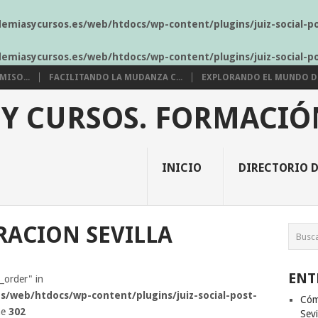
demiasycursos.es/web/htdocs/wp-content/plugins/juiz-social-p
demiasycursos.es/web/htdocs/wp-content/plugins/juiz-social-p
ISO...
FACILITANDO LA MUDANZA C...
EXPLORANDO EL MUNDO DE 
 Y CURSOS. FORMACIÓ
INICIO
DIRECTORIO D
RACION SEVILLA
ENT
s_order" in
s/web/htdocs/wp-content/plugins/juiz-social-post-
Cóm
ne
302
Sevi