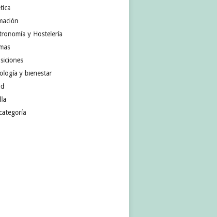
tica
mación
tronomía y Hostelería
omas
siciones
ología y bienestar
ud
lla
categoría