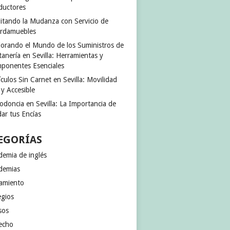
ductores
ilitando la Mudanza con Servicio de
rdamuebles
lorando el Mundo de los Suministros de
anería en Sevilla: Herramientas y
ponentes Esenciales
culos Sin Carnet en Sevilla: Movilidad
 y Accesible
odoncia en Sevilla: La Importancia de
ar tus Encías
EGORÍAS
demia de inglés
demias
jamiento
egios
sos
echo