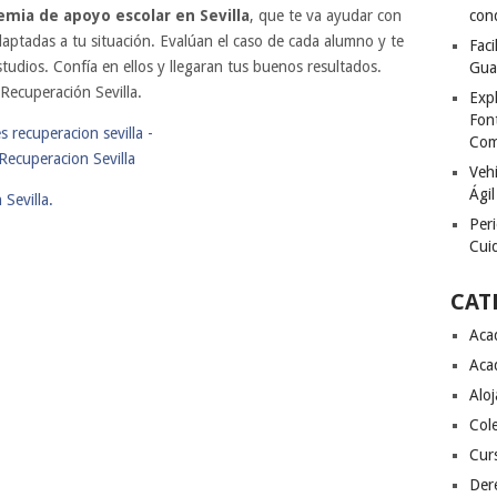
mia de apoyo escolar en Sevilla
, que te va ayudar con
con
daptadas a tu situación. Evalúan el caso de cada alumno y te
Fac
tudios. Confía en ellos y llegaran tus buenos resultados.
Gua
 Recuperación Sevilla.
Exp
Font
Com
Vehí
Ágil
Sevilla.
Peri
Cuid
CAT
Aca
Aca
Alo
Col
Cur
Der