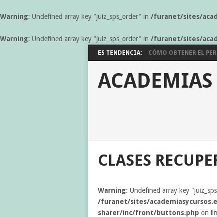
Warning
: Undefined array key "juiz_sps_order" in
/furanet/sites/aca
Warning
: Undefined array key "juiz_sps_order" in
/furanet/sites/aca
ES TENDENCIA:
CÓMO OBTENER EL PERM
ACADEMIAS
CLASES RECUPE
Warning
: Undefined array key "juiz_sp
/furanet/sites/academiasycursos.e
sharer/inc/front/buttons.php
on li