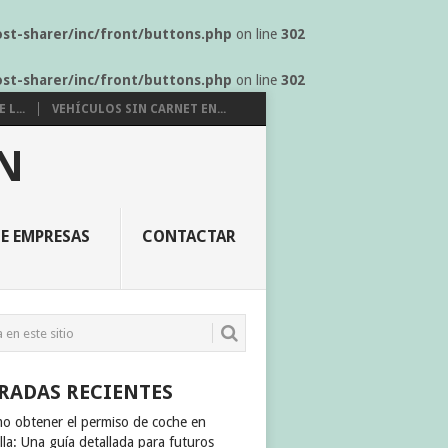
ost-sharer/inc/front/buttons.php
on line
302
ost-sharer/inc/front/buttons.php
on line
302
L...
VEHÍCULOS SIN CARNET EN...
N
E EMPRESAS
CONTACTAR
RADAS RECIENTES
o obtener el permiso de coche en
lla: Una guía detallada para futuros