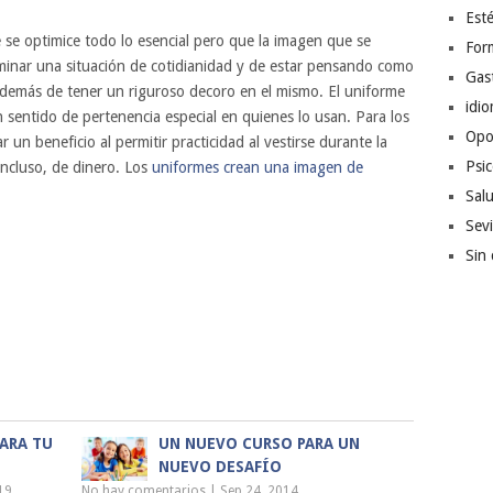
Esté
se optimice todo lo esencial pero que la imagen que se
For
liminar una situación de cotidianidad y de estar pensando como
Gas
 Además de tener un riguroso decoro en el mismo. El uniforme
idi
 sentido de pertenencia especial en quienes lo usan. Para los
Opo
un beneficio al permitir practicidad al vestirse durante la
Psic
ncluso, de dinero. Los
uniformes crean una imagen de
Sal
Sevi
Sin 
ARA TU
UN NUEVO CURSO PARA UN
NUEVO DESAFÍO
19
No hay comentarios
|
Sep 24, 2014