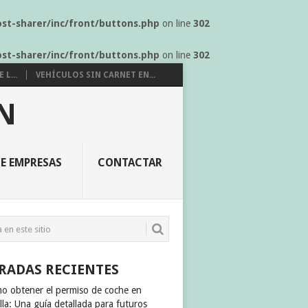
ost-sharer/inc/front/buttons.php
on line
302
ost-sharer/inc/front/buttons.php
on line
302
L...
VEHÍCULOS SIN CARNET EN...
N
E EMPRESAS
CONTACTAR
RADAS RECIENTES
o obtener el permiso de coche en
lla: Una guía detallada para futuros