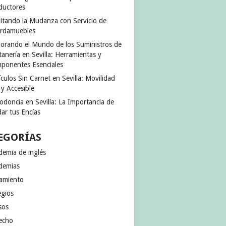
ductores
ilitando la Mudanza con Servicio de
rdamuebles
lorando el Mundo de los Suministros de
anería en Sevilla: Herramientas y
ponentes Esenciales
culos Sin Carnet en Sevilla: Movilidad
 y Accesible
odoncia en Sevilla: La Importancia de
ar tus Encías
EGORÍAS
demia de inglés
demias
jamiento
egios
sos
echo