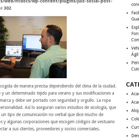
s/web/htdocs/wp-content/plugins/juiz-social-post-
con
ne
302
Fac
Gua
Exp
Font
Com
Vehí
Ágil
Peri
Cuid
CAT
cogida de manera precisa dependiendo del clima de la ciudad.
 y un determinado tejido para verano y sus modificaciones a
Aca
e marca y debe ser portado con seguridad y orgullo. La ropa
Aca
ersonalidad. Así lo aseguran varios estudios de sicología, que
Alo
n un tipo de comunicación no verbal que dice mucho de
Col
os y algunas corporaciones que escogen códigos de vestuario
Cur
ctar a sus clientes, proveedores y socios comerciales.
Der