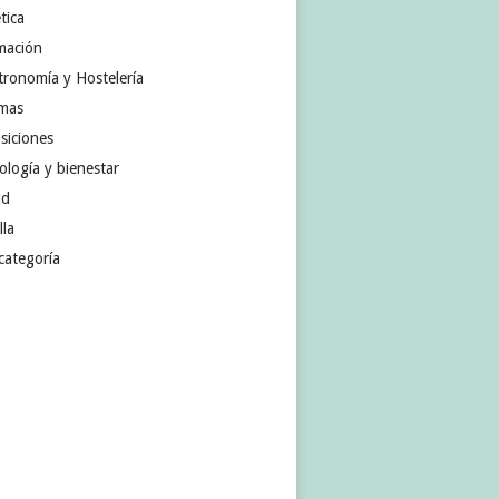
tica
mación
tronomía y Hostelería
omas
siciones
ología y bienestar
ud
lla
categoría