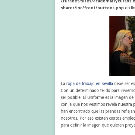
/furanet/sites/academiasycursos.e
sharer/inc/front/buttons.php
on li
La
ropa de trabajo en Sevilla
debe ser es
Con un determinado tejido para invierno
ser posible. El uniforme es la imagen d
con la que nos vestimos revela nuestra p
han encontrado que las prendas refleja
nosotros. Por eso existen ciertos emple
para definir la imagen que quieren proye