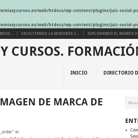
demiasycursos.es/web/htdocs/wp-content/plugins/juiz-social-p
demiasycursos.es/web/htdocs/wp-content/plugins/juiz-social-p
ISO...
FACILITANDO LA MUDANZA C...
EXPLORANDO EL MUNDO DE 
 Y CURSOS. FORMACIÓ
INICIO
DIRECTORIO D
 IMAGEN DE MARCA DE
ENT
Cóm
s_order" in
Sevi