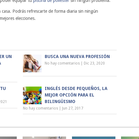
 poder equipar tu
piscina de poliéster
sin ningún problema.
 casa. Podrás refrescarte de forma diaria sin ningún
mejores elecciones.
ER UN
BUSCA UNA NUEVA PROFESIÓN
A
No hay comentarios
|
Dic 23, 2020
 TU
INGLÉS DESDE PEQUEÑOS, LA
MEJOR OPCIÓN PARA EL
BILINGÜISMO
2021
No hay comentarios
|
Jun 27, 2017