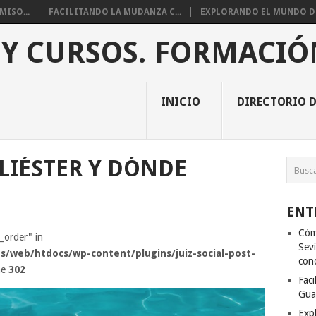
ISO...
FACILITANDO LA MUDANZA C...
EXPLORANDO EL MUNDO DE 
 Y CURSOS. FORMACIÓ
INICIO
DIRECTORIO D
OLIÉSTER Y DÓNDE
ENT
Cóm
s_order" in
Sevi
s/web/htdocs/wp-content/plugins/juiz-social-post-
con
ne
302
Fac
Gua
Exp