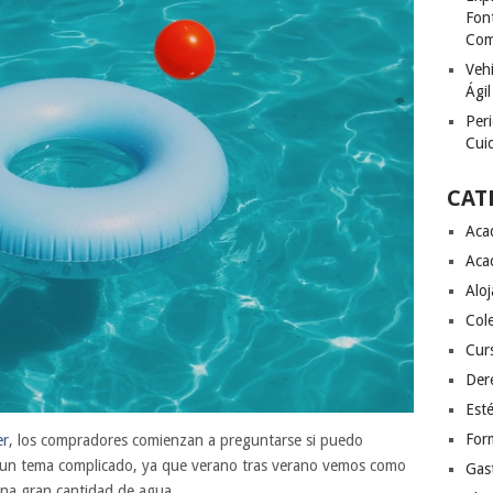
Font
Com
Vehí
Ágil
Peri
Cuid
CAT
Aca
Aca
Alo
Col
Cur
Der
Esté
For
er
, los compradores comienzan a preguntarse si puedo
de un tema complicado, ya que verano tras verano vemos como
Gas
una gran cantidad de agua.