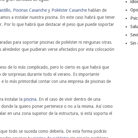
idi
Opo
astillo
,
Piscinas Casariche
y
Poliéster Casariche
hablan de
amos a instalar nuestra piscina. En este caso habrá que tener
Psic
er. Por lo que habrá que destacar el peso que puede soportar
Sal
Sevi
radas para soportar piscinas de poliéster ni ningunas otras.
Sin 
as alrededor que pudieran verse afectados por esta colocación
eso de lo más complicado, pero lo cierto es que habrá que
po de sorpresas durante todo el verano. Es importante
o e lo más primordial contar con una empresa de piscinas de
a instalar la
piscina
. En el caso de vivir dentro de una
o donde la quiero poner pertenece o no a la misma. Así como
lar en una zona superior de la estructura, si está soporta el
á que todo se suceda como debería. De esta forma podrás