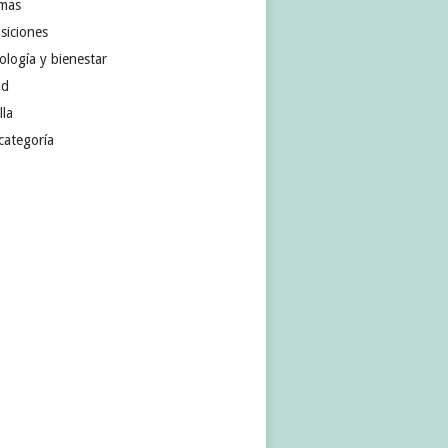
omas
siciones
ología y bienestar
ud
lla
categoría