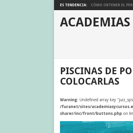
ES TENDENCIA:
CÓMO OBTENER EL PERM
ACADEMIAS
PISCINAS DE P
COLOCARLAS
Warning
: Undefined array key "juiz_sp
/furanet/sites/academiasycursos.e
sharer/inc/front/buttons.php
on li