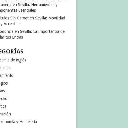
anería en Sevilla: Herramientas y
ponentes Esenciales
culos Sin Carnet en Sevilla: Movilidad
 y Accesible
odoncia en Sevilla: La Importancia de
ar tus Encías
EGORÍAS
demia de inglés
demias
jamiento
egios
sos
echo
tica
mación
tronomía y Hostelería