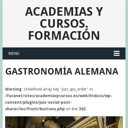
ACADEMIAS Y
CURSOS.
FORMACIÓN
MENÚ
GASTRONOMÍA ALEMANA
Warning
: Undefined array key "juiz_sps_order" in
/furanet/sites/academiasycursos.es/web/htdocs/wp-
content/plugins/juiz-social-post-
sharer/inc/front/buttons.php
on line
302