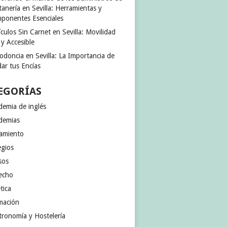
anería en Sevilla: Herramientas y
ponentes Esenciales
culos Sin Carnet en Sevilla: Movilidad
 y Accesible
odoncia en Sevilla: La Importancia de
ar tus Encías
EGORÍAS
demia de inglés
demias
jamiento
egios
sos
echo
tica
mación
tronomía y Hostelería