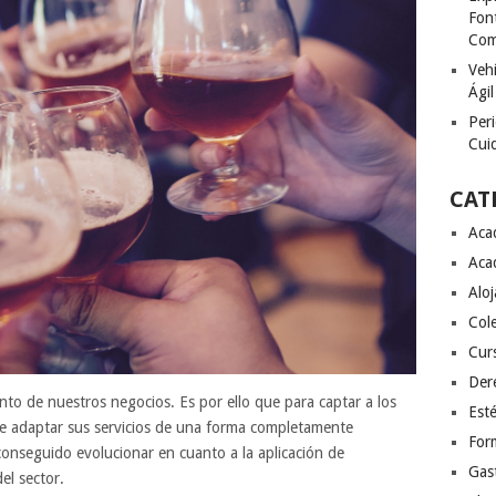
Font
Com
Vehí
Ágil
Peri
Cuid
CAT
Aca
Aca
Alo
Col
Cur
Der
nto de nuestros negocios. Es por ello que para captar a los
Esté
e adaptar sus servicios de una forma completamente
For
conseguido evolucionar en cuanto a la aplicación de
Gas
el sector.