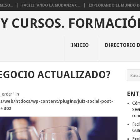
ISO...
FACILITANDO LA MUDANZA C...
EXPLORANDO EL MUNDO DE 
 Y CURSOS. FORMACIÓ
INICIO
DIRECTORIO D
EGOCIO ACTUALIZADO?
ENT
s_order" in
s/web/htdocs/wp-content/plugins/juiz-social-post-
Cóm
ne
302
Sevi
con
Fac
Gua
Exp