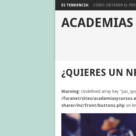
ES TENDENCIA:
CÓMO OBTENER EL PERM
ACADEMIAS
¿QUIERES UN N
Warning
: Undefined array key "juiz_sp
/furanet/sites/academiasycursos.e
sharer/inc/front/buttons.php
on li