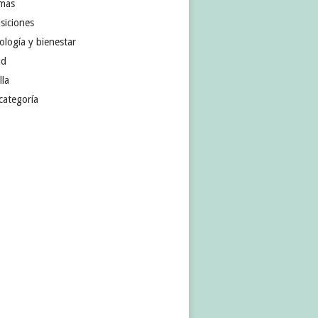
omas
siciones
ología y bienestar
ud
lla
categoría