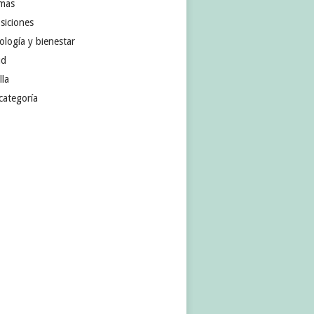
omas
siciones
ología y bienestar
ud
lla
categoría