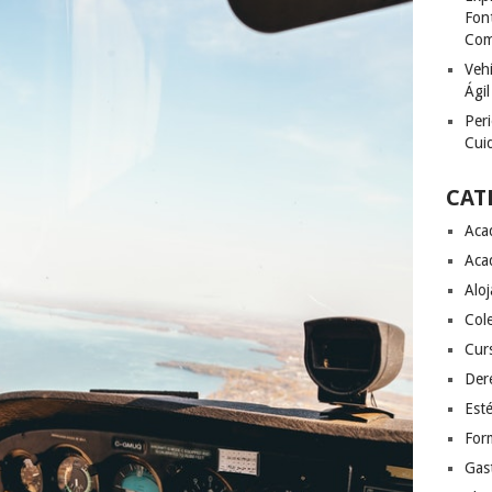
Font
Com
Vehí
Ágil
Peri
Cuid
CAT
Aca
Aca
Alo
Col
Cur
Der
Esté
For
Gas