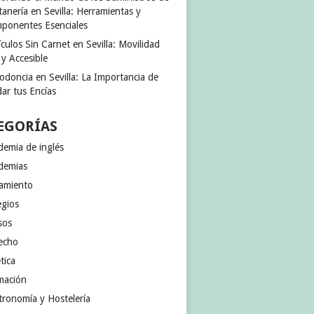
anería en Sevilla: Herramientas y
ponentes Esenciales
culos Sin Carnet en Sevilla: Movilidad
 y Accesible
odoncia en Sevilla: La Importancia de
ar tus Encías
EGORÍAS
demia de inglés
demias
jamiento
egios
sos
echo
tica
mación
tronomía y Hostelería