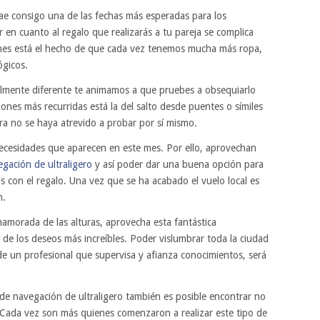
rae consigo una de las fechas más esperadas para los
en cuanto al regalo que realizarás a tu pareja se complica
zones está el hecho de que cada vez tenemos mucha más ropa,
ógicos.
almente diferente te animamos a que pruebes a obsequiarlo
iones más recurridas está la del salto desde puentes o símiles
ra no se haya atrevido a probar por sí mismo.
ecesidades que aparecen en este mes. Por ello, aprovechan
gación de ultraligero
y así poder dar una buena opción para
s con el regalo. Una vez que se ha acabado el vuelo local es
n.
amorada de las alturas, aprovecha esta fantástica
e los deseos más increíbles. Poder vislumbrar toda la ciudad
e un profesional que supervisa y afianza conocimientos, será
 de navegación de ultraligero también es posible encontrar no
 Cada vez son más quienes comenzaron a realizar este tipo de