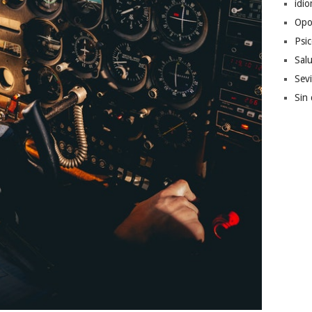
idi
Opo
Psic
Sal
Sevi
Sin 