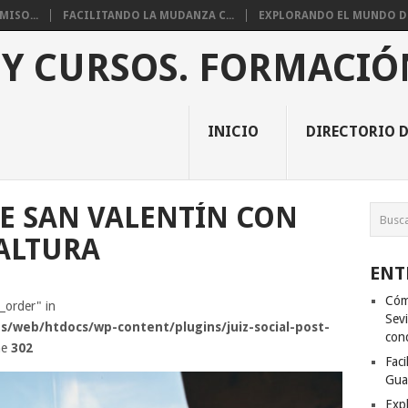
ISO...
FACILITANDO LA MUDANZA C...
EXPLORANDO EL MUNDO DE 
 Y CURSOS. FORMACIÓ
INICIO
DIRECTORIO D
E SAN VALENTÍN CON
ALTURA
ENT
Cóm
s_order" in
Sevi
s/web/htdocs/wp-content/plugins/juiz-social-post-
con
ne
302
Fac
Gua
Exp