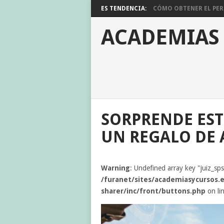
ES TENDENCIA:
CÓMO OBTENER EL PERM
ACADEMIAS
SORPRENDE EST
UN REGALO DE 
Warning
: Undefined array key "juiz_sp
/furanet/sites/academiasycursos.e
sharer/inc/front/buttons.php
on li