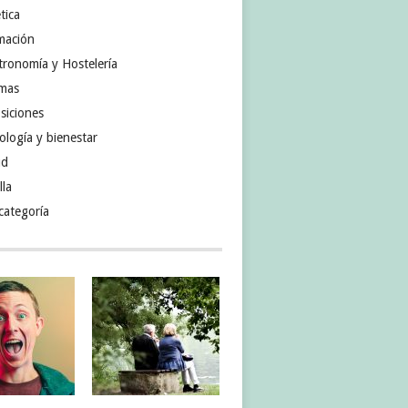
tica
mación
tronomía y Hostelería
omas
siciones
ología y bienestar
ud
lla
categoría