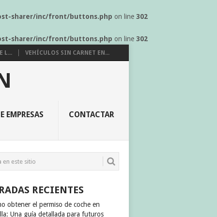
ost-sharer/inc/front/buttons.php
on line
302
ost-sharer/inc/front/buttons.php
on line
302
L...
VEHÍCULOS SIN CARNET EN...
N
E EMPRESAS
CONTACTAR
RADAS RECIENTES
o obtener el permiso de coche en
lla: Una guía detallada para futuros