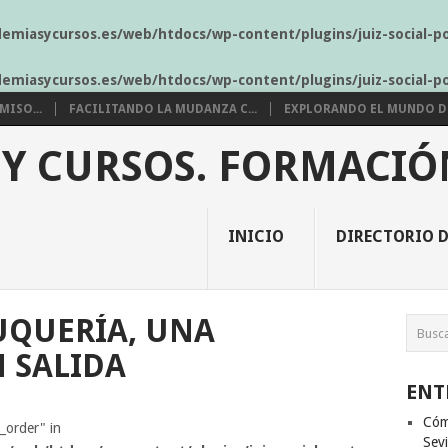
demiasycursos.es/web/htdocs/wp-content/plugins/juiz-social-p
demiasycursos.es/web/htdocs/wp-content/plugins/juiz-social-p
ISO...
FACILITANDO LA MUDANZA C...
EXPLORANDO EL MUNDO DE 
 Y CURSOS. FORMACIÓ
INICIO
DIRECTORIO D
LUQUERÍA, UNA
 SALIDA
ENT
Cóm
s_order" in
Sevi