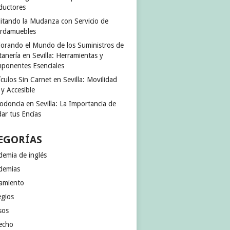
ductores
ilitando la Mudanza con Servicio de
rdamuebles
lorando el Mundo de los Suministros de
anería en Sevilla: Herramientas y
ponentes Esenciales
culos Sin Carnet en Sevilla: Movilidad
 y Accesible
odoncia en Sevilla: La Importancia de
ar tus Encías
EGORÍAS
demia de inglés
demias
jamiento
egios
sos
echo