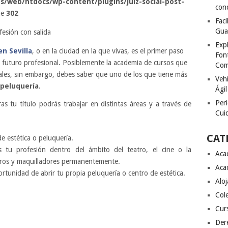
s/web/htdocs/wp-content/plugins/juiz-social-post-
con
ne
302
Fac
Gua
Exp
n Sevilla
, o en la ciudad en la que vivas, es el primer paso
Font
 futuro profesional. Posiblemente la academia de cursos que
Com
orales, sin embargo, debes saber que uno de los que tiene más
Vehí
 peluquería
.
Ágil
Peri
as tu título podrás trabajar en distintas áreas y a través de
Cuid
CAT
 estética o peluquería.
s tu profesión dentro del ámbito del teatro, el cine o la
Aca
eros y maquilladores permanentemente.
Aca
rtunidad de abrir tu propia peluquería o centro de estética.
Alo
Col
Cur
Der